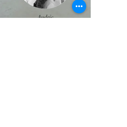
Audric
Collette
Agent immobilier
Responsable Cellule CTIF - Anti
Blanchiment
Drève de Maison Bois, 37
4910 THEUX
info@spalabelle.be
T : 087/23.05.30
F : 087/23.06.30